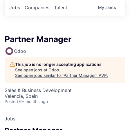
Jobs
Companies
Talent
My
alerts
Partner Manager
Odoo
This job is no longer accepting applications
See open jobs at
Odoo
.
See open jobs similar to "
Partner Manager
"
AVP
.
Sales & Business Development
Valencia, Spain
Posted
6+ months ago
Jobs