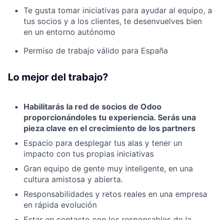
Te gusta tomar iniciativas para ayudar al equipo, a
tus socios y a los clientes, te desenvuelves bien
en un entorno autónomo
Permiso de trabajo válido para España
Lo mejor del trabajo?​
Habilitarás la red de socios de Odoo
proporcionándoles tu experiencia. Serás una
pieza clave en el crecimiento de los partners
Espacio para desplegar tus alas y tener un
impacto con tus propias iniciativas
Fund investing
Gran equipo de gente muy inteligente, en una
cultura amistosa y abierta.
Submit your summary
Responsabilidades y retos reales en una empresa
Jobs
en rápida evolución
Contact Us
Estar en contacto con los responsables de la