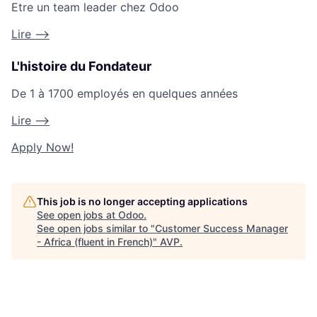
Etre un team leader chez Odoo
Lire -->
L'histoire du Fondateur
De 1 à 1700 employés en quelques années
Lire -->
Apply Now!
This job is no longer accepting applications
See open jobs at
Odoo
.
See open jobs similar to "
Customer Success Manager
- Africa (fluent in French)
"
AVP
.