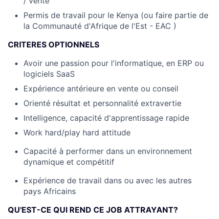
/ vente
Permis de travail pour le Kenya (ou faire partie de
la Communauté d'Afrique de l'Est - EAC )
CRITERES OPTIONNELS
Avoir une passion pour l'informatique, en ERP ou
logiciels SaaS
Expérience antérieure en vente ou conseil
Orienté résultat et personnalité extravertie
Intelligence, capacité d'apprentissage rapide
Work hard/play hard attitude
Capacité à performer dans un environnement
dynamique et compétitif
Fund investing
Submit your summary
Expérience de travail dans ou avec les autres
pays Africains
Jobs
QU'EST-CE QUI REND CE JOB ATTRAYANT?
Contact Us