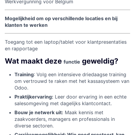
Werkvergunning voor Belgium
Mogelijkheid om op verschillende locaties en bij
klanten te werken
Fund investing
Submit your summary
Toegang tot een laptop/tablet voor klantpresentaties
en rapportage
Jobs
Wat maakt deze
geweldig?
Contact Us
functie
Training
: Volg een intensieve driedaagse training
om vertrouwd te raken met het kassasysteem van
Odoo.
Praktijkervaring:
Leer door ervaring in een echte
salesomgeving met dagelijks klantcontact.
Bouw je netwerk uit:
Maak kennis met
zaakvoerders, managers en professionals in
diverse sectoren.
Carrièremogelijkheid: Wie goed presteert, kan