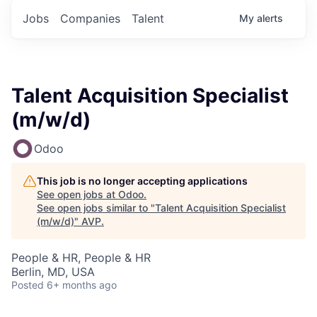
Jobs
Companies
Talent
My
alerts
Talent Acquisition Specialist
(m/w/d)
Odoo
This job is no longer accepting applications
See open jobs at
Odoo
.
See open jobs similar to "
Talent Acquisition Specialist
(m/w/d)
"
AVP
.
People & HR, People & HR
Berlin, MD, USA
Posted
6+ months ago