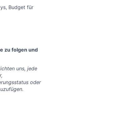
s, Budget für
e zu folgen und
lichten uns, jede
r,
derungsstatus oder
nzuzufügen.