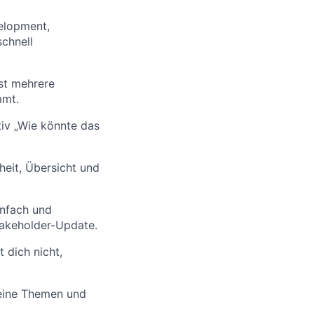
elopment,
schnell
rst mehrere
mmt.
ktiv „Wie könnte das
heit, Übersicht und
infach und
takeholder-Update.
 dich nicht,
eine Themen und