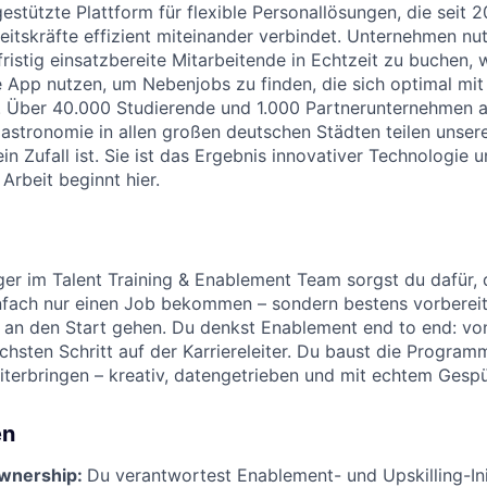
gestützte Plattform für flexible Personallösungen, die seit
itskräfte effizient miteinander verbindet. Unternehmen nu
fristig einsatzbereite Mitarbeitende in Echtzeit zu buchen,
 App nutzen, um Nebenjobs zu finden, die sich optimal mi
. Über 40.000 Studierende und 1.000 Partnerunternehmen a
astronomie in allen großen deutschen Städten teilen unser
in Zufall ist. Sie ist das Ergebnis innovativer Technologie 
Arbeit beginnt hier.
r im Talent Training & Enablement Team sorgst du dafür, 
nfach nur einen Job bekommen – sondern bestens vorbereite
ls an den Start gehen. Du denkst Enablement end to end: von
chsten Schritt auf der Karriereleiter. Du baust die Program
eiterbringen – kreativ, datengetrieben und mit echtem Gesp
en
wnership:
Du verantwortest Enablement- und Upskilling-Ini