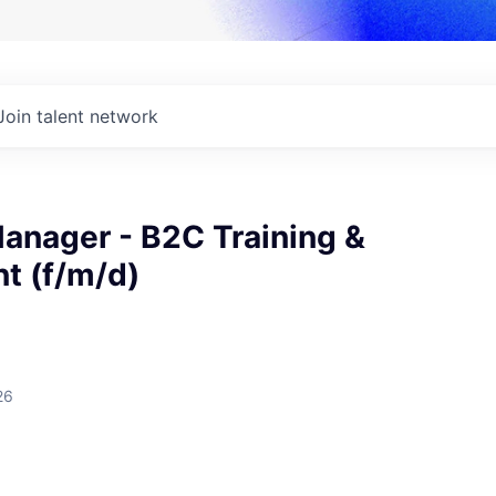
Join talent network
anager - B2C Training &
t (f/m/d)
26