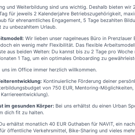
ng und Weiterbildung sind uns wichtig. Deshalb bieten wir
 Tag für jeweils 2 Kalenderjahre Betriebszugehörigkeit, max
aub für ehrenamtliches Engagement, 5 Tage bezahlten Bild
t zu unbezahltem Urlaub.
itsmodell:
Wir lieben unser nagelneues Büro in Prenzlauer
doch ein wenig mehr Flexibilität. Das flexible Arbeitsmodel
ste aus beiden Welten: Du kannst bis zu 2 Tage pro Woche 
onaten 1 Tag, um ein optimales Onboarding zu gewährleist
 uns im Office immer herzlich willkommen.
eiterentwicklung:
Kontinuierliche Förderung deiner persön
iterbildungsbudget von 750 EUR, Mentoring-Möglichkeiten,
Karriereentwicklung).
st im gesunden Körper:
Bei uns erhältst du einen Urban S
 dich fit zu halten.
u erhältst monatlich 40 EUR Guthaben für NAVIT, ein nach
für öffentliche Verkehrsmittel, Bike-Sharing und vieles mehr