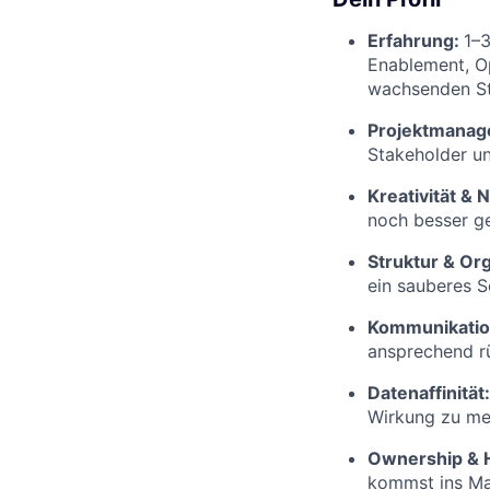
Erfahrung:
1–
Enablement, Op
wachsenden St
Projektmanag
Stakeholder un
Kreativität & 
noch besser ge
Struktur & Org
ein sauberes S
Kommunikatio
ansprechend r
Datenaffinität
Wirkung zu me
Ownership & 
kommst ins Mac