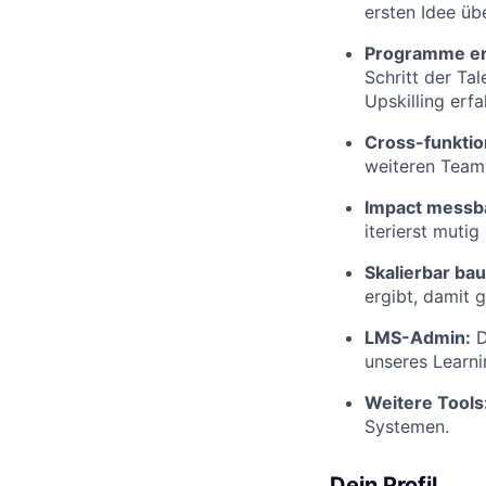
ersten Idee üb
Programme ent
Schritt der Ta
Upskilling erf
Cross-funkti
weiteren Team
Impact messb
iterierst mutig
Skalierbar ba
ergibt, damit 
LMS-Admin:
D
unseres Learn
Weitere Tools
Systemen.
Dein Profil