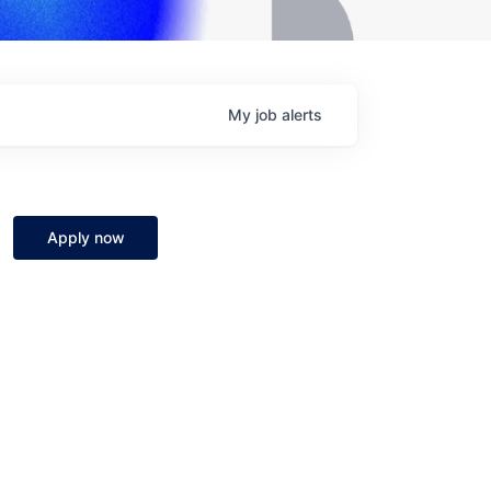
My
job
alerts
Apply now