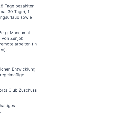
 28 Tage bezahlten
imal 30 Tage), 1
ungsurlaub sowie
 Berg. Manchmal
l von Zenjob
remote arbeiten (in
en).
lichen Entwicklung
 regelmäßige
ports Club Zuschuss
haltiges
.