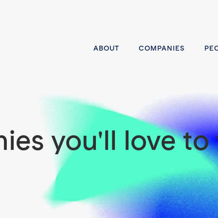
ABOUT
COMPANIES
PE
es you'll love to 