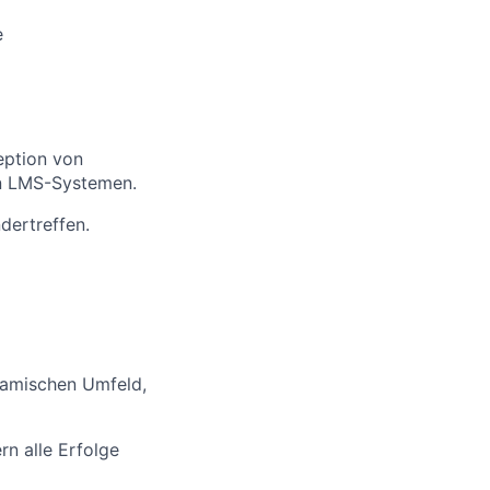
e
eption von
on LMS-Systemen.
dertreffen.
namischen Umfeld,
rn alle Erfolge