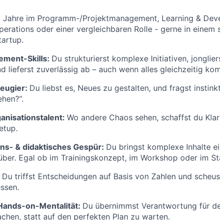
3 Jahre im Programm-/Projektmanagement, Learning & Dev
erations oder einer vergleichbaren Rolle - gerne in einem 
artup.
ement-Skills:
Du strukturierst komplexe Initiativen, jonglie
d lieferst zuverlässig ab – auch wenn alles gleichzeitig ko
Neugier:
Du liebst es, Neues zu gestalten, und fragst instin
hen?“.
anisationstalent:
Wo andere Chaos sehen, schaffst du Klar
etup.
ns- & didaktisches Gespür:
Du bringst komplexe Inhalte e
über. Egal ob im Trainingskonzept, im Workshop oder im S
:
Du triffst Entscheidungen auf Basis von Zahlen und scheust
ssen.
FUND INVESTING
Hands-on-Mentalität:
Du übernimmst Verantwortung für d
hen, statt auf den perfekten Plan zu warten.
SUBMIT YOUR SUMMARY