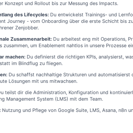
er Konzept und Rollout bis zur Messung des Impacts.
lang des Lifecycles:
Du entwickelst Trainings- und Lernfo
lent Journey - vom Onboarding über die erste Schicht bis z
ahrener Zenjobber.
onale Zusammenarbeit:
Du arbeitest eng mit Operations, P
s zusammen, um Enablement nahtlos in unsere Prozesse ei
ar machen:
Du definierst die richtigen KPIs, analysierst, wa
 statt im Blindflug zu fliegen.
uen:
Du schaffst nachhaltige Strukturen und automatisierst 
gute Lösungen mit uns mitwachsen.
u teilst dir die Administration, Konfiguration und kontinuie
ing Management System (LMS) mit dem Team.
:
Nutzung und Pflege von Google Suite, LMS, Asana, n8n un