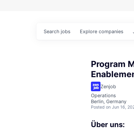
Search
jobs
Explore
companies
Program M
Enablemen
Zenjob
Operations
Berlin, Germany
Posted
on Jun 16, 20
Über uns: