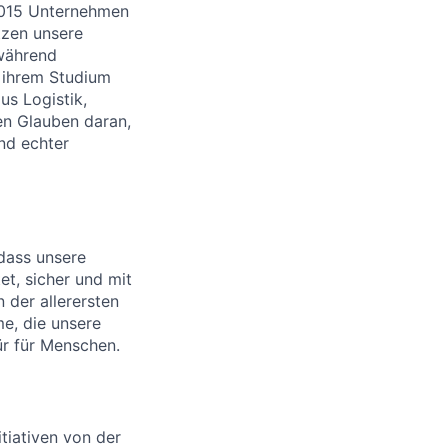
 2015 Unternehmen
tzen unsere
 während
t ihrem Studium
us Logistik,
en Glauben daran,
und echter
dass unsere
t, sicher und mit
 der allerersten
me, die unsere
ür für Menschen.
tiativen von der