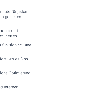
rmate für jeden
um gezielten
roduct und
nzubetten.
s funktioniert, und
dort, wo es Sinn
rliche Optimierung
d internen