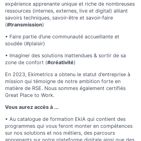
expérience apprenante unique et riche de nombreuses
ressources (internes, externes, live et digital) alliant
savoirs techniques, savoir-être et savoir-faire
(
#transmission
)
• Faire partie d’une communauté accueillante et
soudée (#plaisir)
Fund investing
• Imaginer des solutions inattendues & sortir de sa
Submit your summary
zone de confort (
#créativité
)
Jobs
En 2023, Ekimetrics a obtenu le statut d’entreprise à
mission qui témoigne de notre ambition forte en
Contact Us
matière de RSE. Nous sommes également certifiés
Great Place to Work.
Vous aurez accès à ...
• Au catalogue de formation EkiA qui contient des
programmes qui vous feront monter en compétences
sur nos solutions et nos métiers, des parcours
apprenants sur notre plateforme digitale ainsi que des